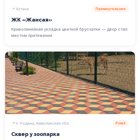
📍 Астана
Прямоугольник
ЖК «Жансая»
Криволинейная укладка цветной брусчатки — двор стал
местом притяжения
📍 п. Родина, Акмолинская обл.
Ромб
Сквер у зоопарка