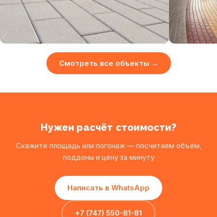
Смотреть все объекты →
Нужен расчёт стоимости?
Скажите площадь или погонаж — посчитаем объём,
поддоны и цену за минуту
Написать в WhatsApp
+7 (747) 550-81-81